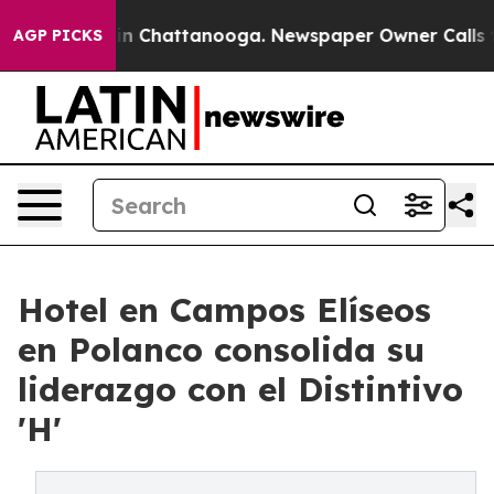
e
Chaos in Chattanooga. Newspaper Owner Calls the Pe
AGP PICKS
Hotel en Campos Elíseos
en Polanco consolida su
liderazgo con el Distintivo
'H'