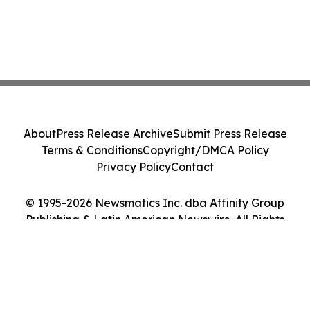
About
Press Release Archive
Submit Press Release
Terms & Conditions
Copyright/DMCA Policy
Privacy Policy
Contact
© 1995-2026 Newsmatics Inc. dba Affinity Group
Publishing & Latin American Newswire. All Rights
Reserved.
Cookie Settings / Your Privacy Choices